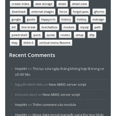
create index
data storage
detail
detail view
download
external images
force
forgot pass
gforms
google
gsuite
happycrm
history
hotkey
indesign
kill
line break
livechatbox
module
mysql
path
powershell
quick
quota
routes
setup
sftp
thay
thêm 0
vertical menu flasome
Recent Comments
HiepNH
on
Thủ tục sửa ngày tháng không hợp lệ trong cơ
sở dữ liệu
Nguyễn Minh Hiếu
on
New ABMS server script
Innocom dev2
on
New ABMS server script
HiepNH
on
Thêm comment vào module
HiepNH
on
Move data mysql mariadb sang thư mục khác