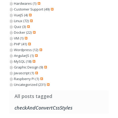
Hardwares (1)
Customer Support (49)
VueJS (4)
Linux (72)
Quiz (3)
Docker (22)
VM (1)
PHP (41)
Wordpress (12)
AngularJS (1)
MySQL (18)
Graphic Design (9)
Javascript (1)
Raspberry Pi (1)
Uncategorized (231)
All posts tagged
checkAndConvertCssStyles