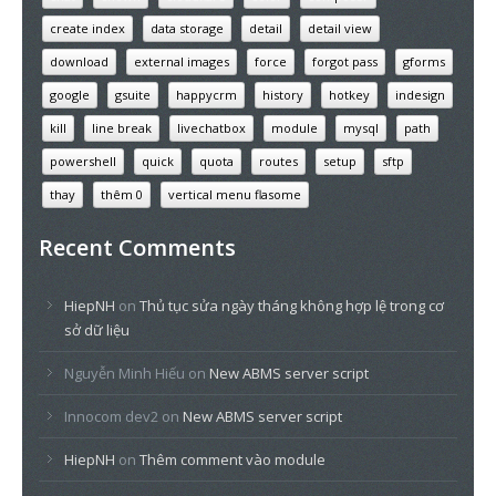
create index
data storage
detail
detail view
download
external images
force
forgot pass
gforms
google
gsuite
happycrm
history
hotkey
indesign
kill
line break
livechatbox
module
mysql
path
powershell
quick
quota
routes
setup
sftp
thay
thêm 0
vertical menu flasome
Recent Comments
HiepNH
on
Thủ tục sửa ngày tháng không hợp lệ trong cơ
sở dữ liệu
Nguyễn Minh Hiếu
on
New ABMS server script
Innocom dev2
on
New ABMS server script
HiepNH
on
Thêm comment vào module