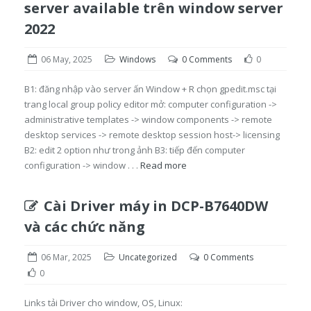
server available trên window server
2022
06 May, 2025
Windows
0 Comments
0
B1: đăng nhập vào server ấn Window + R chọn gpedit.msc tại
trang local group policy editor mở: computer configuration ->
administrative templates -> window components -> remote
desktop services -> remote desktop session host-> licensing
B2: edit 2 option như trong ảnh B3: tiếp đến computer
configuration -> window . . .
Read more
Cài Driver máy in DCP-B7640DW
và các chức năng
06 Mar, 2025
Uncategorized
0 Comments
0
Links tải Driver cho window, OS, Linux: