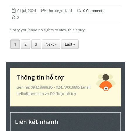
01 Jul, 2024
Uncategorized
0 Comments
0
Sorry you have no rights to view this entry!
1
2
3
Next »
Last »
Thông tin hỗ trợ
Liên hệ: 0942.8888.95 - 024.7300.8895 Email:
hello@innocom.vn Để được hỗ trợ
Liên kết nhanh