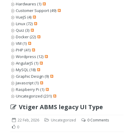
Hardwares (1)
Customer Support (49)
VueJS (4)
Linux (72)
Quiz (3)
Docker (22)
VM (1)
PHP (41)
Wordpress (12)
AngularJS (1)
MySQL (18)
Graphic Design (9)
Javascript (1)
Raspberry Pi (1)
Uncategorized (231)
Vtiger ABMS legacy UI Type
22 Feb, 2026
Uncategorized
0 Comments
0