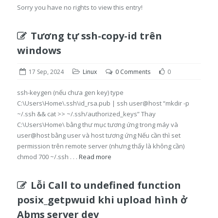
Sorry you have no rights to view this entry!
Tương tự ssh-copy-id trên
windows
17 Sep, 2024
Linux
0 Comments
0
ssh-keygen (nếu chưa gen key) type
C:\Users\Home\.ssh\id_rsa.pub | ssh user@host “mkdir -p
~/.ssh && cat >> ~/.ssh/authorized_keys” Thay
C:\Users\Home\ bằng thư mục tương ứng trong máy và
user@host bằng user và host tương ứng Nếu cần thì set
permission trên remote server (nhưng thấy là không cần)
chmod 700 ~/.ssh . . .
Read more
Lỗi Call to undefined function
posix_getpwuid khi upload hình ở
Abms server dev