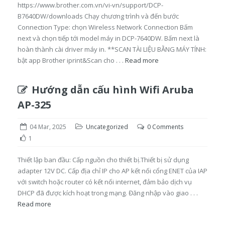
https://www.brother.com.vn/vi-vn/support/DCP-
B7640DW/downloads Chạy chương trình và đến bước
Connection Type: chọn Wireless Network Connection Bấm
next và chọn tiếp tới model máy in DCP-7640DW. Bấm next là
hoàn thành cài driver máy in. **SCAN TÀI LIỆU BẰNG MÁY TÍNH:
bật app Brother iprint&Scan cho . . .
Read more
Hướng dẫn cấu hình Wifi Aruba
AP-325
04 Mar, 2025
Uncategorized
0 Comments
1
Thiết lập ban đầu: Cấp nguồn cho thiết bị.Thiết bị sử dụng
adapter 12V DC. Cấp địa chỉ IP cho AP kết nối cổng ENET của IAP
với switch hoặc router có kết nối internet, đảm bảo dịch vụ
DHCP đã được kích hoạt trong mạng. Đăng nhập vào giao . . .
Read more