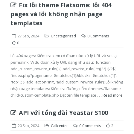
Fix lỗi theme Flatsome: lỗi 404
pages và lỗi không nhận page
templates
27 Sep, 2024
Uncategorized
0 Comments
0
Lỗi 404 pages: Kiểm tra xem có đoạn nào xử lý URL và set lại
permalink. Ví dụ đoạn xử lý URL dạng như sau: function
add_custom_rewrite_rule() { add_rewrite_rule( ‘^([^/]+)/?$’,
‘index.php?pagename=$matches[1]&blocks=$matches[1]’,
‘top’ ); } add_action(‘init’, ‘add_custom_rewrite_rule’); Lỗi không
nhận page templates: Kiểm tra đường dẫn: /themes/flatsome-
child/custom-template.php Đặt tên file template . . .
Read more
API với tổng đài Yeastar S100
20 Sep, 2024
Callcenter
0 Comments
2