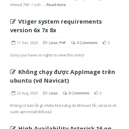
chmod 700 ~/.ssh . . .
Read more
Vtiger system requirements
version 6x 7x 8x
11 Dec, 2023
Linux
,
PHP
0 Comments
0
Sorry you have no rights to view this entry!
Không chạy được AppImage trên
ubuntu (vd Navicat)
23 Aug, 2023
Linux
0 Comments
0
Không có báo lỗi gì, nhiều khả năng do libfuse2 lỗi, cài lại là ok
sudo apt install libfuse2
High Availability Asterisk 16 on