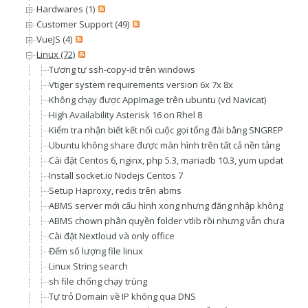
Hardwares (1)
Customer Support (49)
VueJS (4)
Linux (72)
Tương tự ssh-copy-id trên windows
Vtiger system requirements version 6x 7x 8x
Không chạy được AppImage trên ubuntu (vd Navicat)
High Availability Asterisk 16 on Rhel 8
Kiểm tra nhận biết kết nối cuộc gọi tổng đài bằng SNGREP
Ubuntu không share được màn hình trên tất cả nền tảng
Cài đặt Centos 6, nginx, php 5.3, mariadb 10.3, yum update
Install socket.io Nodejs Centos 7
Setup Haproxy, redis trên abms
ABMS server mới cấu hình xong nhưng đăng nhập không được,
ABMS chown phân quyền folder vtlib rồi nhưng vẫn chưa có q
Cài đặt Nextloud và only office
Đếm số lượng file linux
Linux String search
sh file chống chạy trùng
Tự trỏ Domain về IP không qua DNS