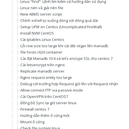
Linux “Find”: Lệnh tìm kiếm và hướng dẫn sử dụng
Linux nén và giải nén file
New ABMS server script
Chỉnh xshell tự xuống dòng với dòng quá dài
Setup UFW on Centos (Uncomplicated FireWall)
Install NVM CentOS
Cài Iptables Linux Centos
Lỗi row size too large khi cài dtb vtiger lên mariadb
file hosts r620 container
Cài đặt Mariadb 10.4 và let’s encrypt SSL cho centos 7
Cài letsencrypt trên nginx
Replicate mariadb server
Nginx request entity too large
Debug với trường hợp Request gửi lên với Request nhận được t
Allow connect FTP via passive mode
Cài OpenVPN trên CentOS7
Đồng bộ Sync lại giờ server linux
Firewall centos 7
Hướng dẫn thêm ổ cứng mới
Mount ổ cứng
Check file system linux