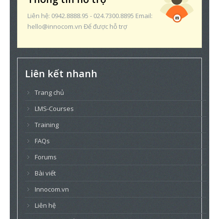
Liên hệ: 0942.8888.95 - 024.7300.8895 Email:
hello@innocom.vn Để được hỗ trợ
Liên kết nhanh
Trang chủ
LMS-Courses
Training
FAQs
Forums
Bài viết
Innocom.vn
Liên hệ