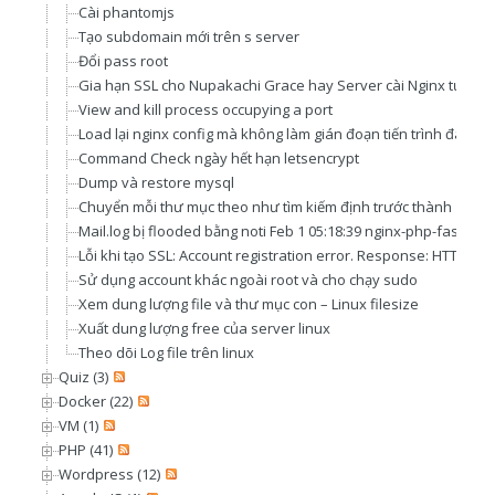
Cài phantomjs
Tạo subdomain mới trên s server
Đổi pass root
Gia hạn SSL cho Nupakachi Grace hay Server cài Nginx tương 
View and kill process occupying a port
Load lại nginx config mà không làm gián đoạn tiến trình đang c
Command Check ngày hết hạn letsencrypt
Dump và restore mysql
Chuyển mỗi thư mục theo như tìm kiếm định trước thành 1 file t
Mail.log bị flooded bằng noti Feb 1 05:18:39 nginx-php-fastcgi
Lỗi khi tạo SSL: Account registration error. Response: HTTP/1.
Sử dụng account khác ngoài root và cho chạy sudo
Xem dung lượng file và thư mục con – Linux filesize
Xuất dung lượng free của server linux
Theo dõi Log file trên linux
Quiz (3)
Docker (22)
VM (1)
PHP (41)
Wordpress (12)