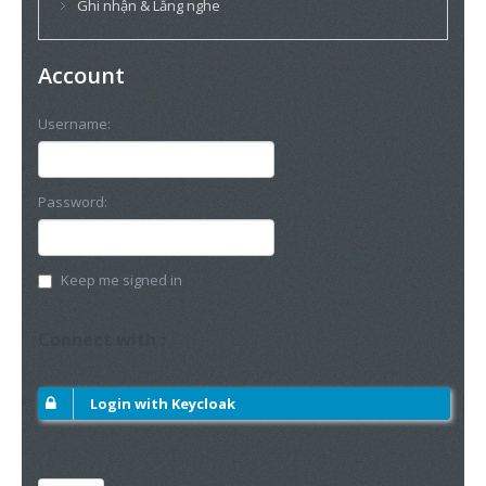
Ghi nhận & Lắng nghe
Account
Username:
Password:
Keep me signed in
Connect with :
Login with Keycloak