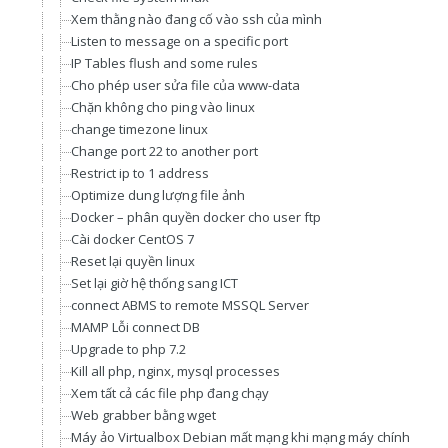
Xem thằng nào đang cố vào ssh của mình
Listen to message on a specific port
IP Tables flush and some rules
Cho phép user sửa file của www-data
Chặn không cho ping vào linux
change timezone linux
Change port 22 to another port
Restrict ip to 1 address
Optimize dung lượng file ảnh
Docker – phân quyền docker cho user ftp
Cài docker CentOS 7
Reset lại quyền linux
Set lại giờ hệ thống sang ICT
connect ABMS to remote MSSQL Server
MAMP Lỗi connect DB
Upgrade to php 7.2
Kill all php, nginx, mysql processes
Xem tất cả các file php đang chạy
Web grabber bằng wget
Máy ảo Virtualbox Debian mất mạng khi mạng máy chính có tha