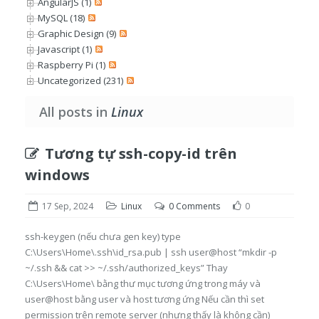
AngularJS (1)
MySQL (18)
Graphic Design (9)
Javascript (1)
Raspberry Pi (1)
Uncategorized (231)
All posts in
Linux
Tương tự ssh-copy-id trên
windows
17 Sep, 2024
Linux
0 Comments
0
ssh-keygen (nếu chưa gen key) type
C:\Users\Home\.ssh\id_rsa.pub | ssh user@host “mkdir -p
~/.ssh && cat >> ~/.ssh/authorized_keys” Thay
C:\Users\Home\ bằng thư mục tương ứng trong máy và
user@host bằng user và host tương ứng Nếu cần thì set
permission trên remote server (nhưng thấy là không cần)