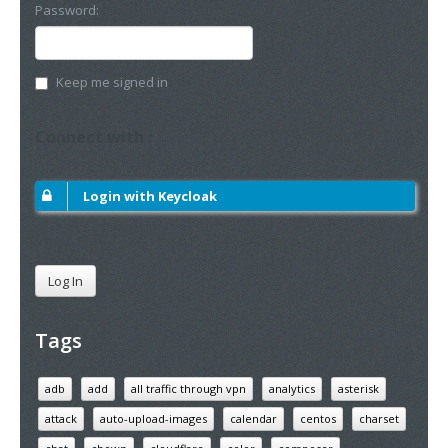
Password:
Keep me signed in
Connect with :
Login with Keycloak
Log In
Tags
adb
add
all traffic through vpn
analytics
asterisk
attack
auto-upload-images
calendar
centos
charset