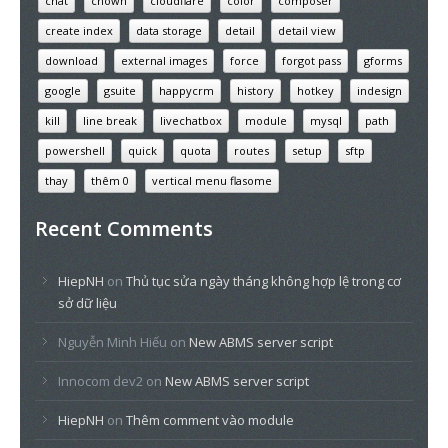
chat
chown
cloudflare
color
composer
create index
data storage
detail
detail view
download
external images
force
forgot pass
gforms
google
gsuite
happycrm
history
hotkey
indesign
kill
line break
livechatbox
module
mysql
path
powershell
quick
quota
routes
setup
sftp
thay
thêm 0
vertical menu flasome
Recent Comments
HiepNH
on
Thủ tục sửa ngày tháng không hợp lệ trong cơ
sở dữ liệu
Nguyễn Minh Hiếu
on
New ABMS server script
Innocom dev2
on
New ABMS server script
HiepNH
on
Thêm comment vào module