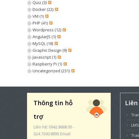
Quiz (3)
Docker (22)
VM (1)
PHP (41)
Wordpress (12)
AngularJS (1)
MySQL (18)
Graphic Design (9)
Javascript (1)
Raspberry Pi (1)
Uncategorized (231)
Thông tin hỗ
Liên
Tra
trợ
LMS
Liên hệ: 0942.8888.95 -
024.7300.8895 Email:
Trai