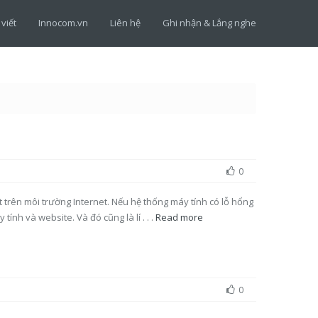
 viết
Innocom.vn
Liên hệ
Ghi nhận & Lắng nghe
0
 trên môi trường Internet. Nếu hệ thống máy tính có lỗ hổng
tính và website. Và đó cũng là lí . . .
Read more
0