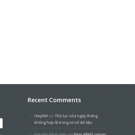
Recent Comments
HiepNH
on
Thủ tục sửa ngày tháng
không hợp lệ trong cơ sở dữ liệu
Nguyễn Minh Hiếu
on
New ABMS server