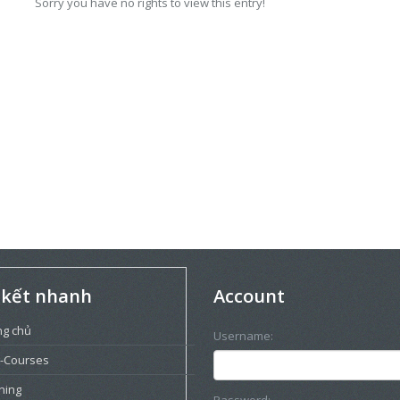
Sorry you have no rights to view this entry!
 kết nhanh
Account
ng chủ
Username:
-Courses
ning