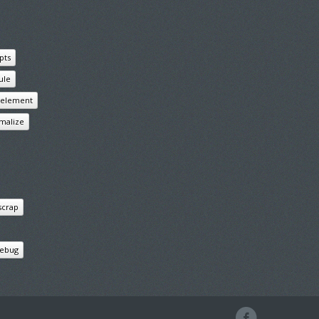
pts
ule
s element
malize
scrap
ebug