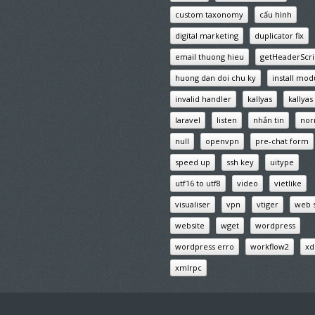
custom taxonomy
cấu hình
digital marketing
duplicator fix
email thuong hieu
getHeaderScri
huong dan doi chu ky
install mod
invalid handler
kallyas
kallya
laravel
listen
nhắn tin
nor
null
openvpn
pre-chat form
speed up
ssh key
uitype
utf16 to utf8
video
vietlike
visualiser
vpn
vtiger
web 
website
wget
wordpress
wordpress erro
workflow2
xd
xmlrpc