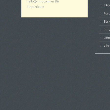
hello@innocom.vn Để
FAQ
được hỗ trợ
For
Bài 
Inn
Liên
Ghi