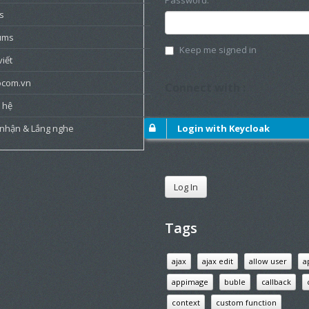
Password:
s
ums
Keep me signed in
viết
ocom.vn
Connect with :
 hệ
 nhận & Lắng nghe
Login with Keycloak
Log In
Tags
ajax
ajax edit
allow user
a
appimage
buble
callback
context
custom function