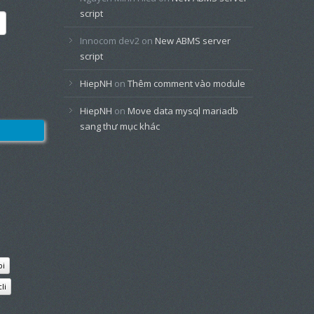
script
Innocom dev2
on
New ABMS server
script
HiepNH
on
Thêm comment vào module
HiepNH
on
Move data mysql mariadb
sang thư mục khác
pi
cli