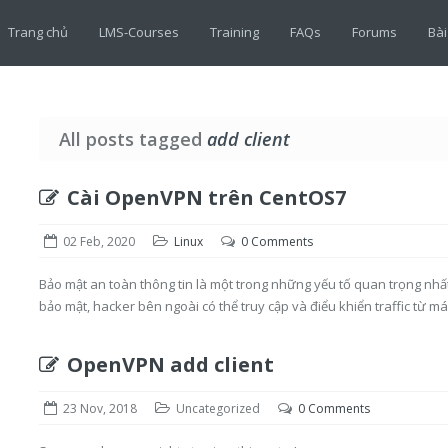
Trang chủ
LMS-Courses
Training
FAQs
Forums
Bài
All posts tagged
add client
Cài OpenVPN trên CentOS7
02 Feb, 2020
Linux
0 Comments
Bảo mật an toàn thông tin là một trong những yếu tố quan trọng nhất
bảo mật, hacker bên ngoài có thể truy cập và điểu khiển traffic từ máy 
OpenVPN add client
23 Nov, 2018
Uncategorized
0 Comments