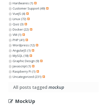
Hardwares (1)
Customer Support (49)
VueJS (4)
Linux (72)
Quiz (3)
Docker (22)
VM (1)
PHP (41)
Wordpress (12)
AngularJS (1)
MySQL (18)
Graphic Design (9)
Javascript (1)
Raspberry Pi (1)
Uncategorized (231)
All posts tagged
mockup
MockUp