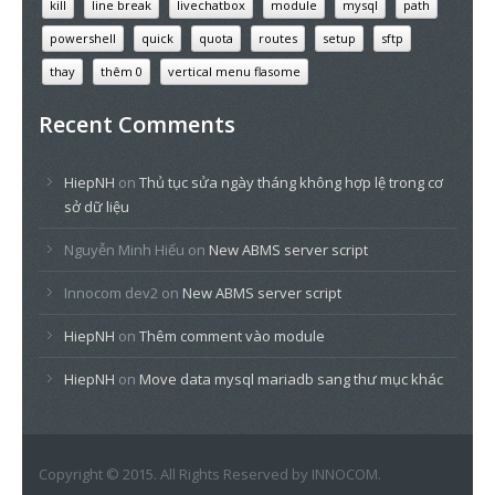
kill
line break
livechatbox
module
mysql
path
powershell
quick
quota
routes
setup
sftp
thay
thêm 0
vertical menu flasome
Recent Comments
HiepNH
on
Thủ tục sửa ngày tháng không hợp lệ trong cơ
sở dữ liệu
Nguyễn Minh Hiếu
on
New ABMS server script
Innocom dev2
on
New ABMS server script
HiepNH
on
Thêm comment vào module
HiepNH
on
Move data mysql mariadb sang thư mục khác
Copyright © 2015. All Rights Reserved by INNOCOM.