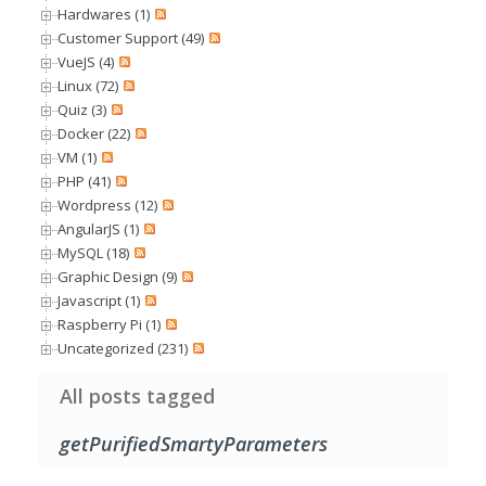
Hardwares (1)
Customer Support (49)
VueJS (4)
Linux (72)
Quiz (3)
Docker (22)
VM (1)
PHP (41)
Wordpress (12)
AngularJS (1)
MySQL (18)
Graphic Design (9)
Javascript (1)
Raspberry Pi (1)
Uncategorized (231)
All posts tagged
getPurifiedSmartyParameters