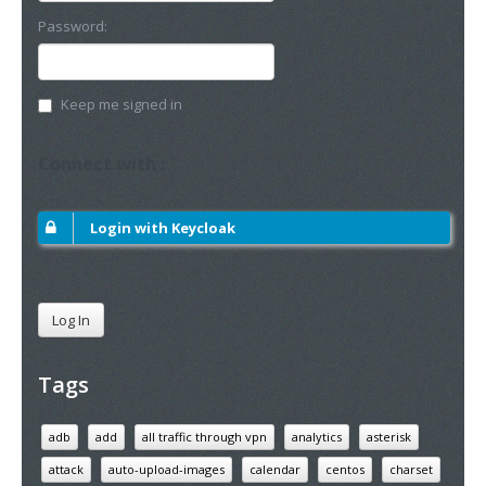
Password:
Keep me signed in
Connect with :
Login with Keycloak
Log In
Tags
adb
add
all traffic through vpn
analytics
asterisk
attack
auto-upload-images
calendar
centos
charset