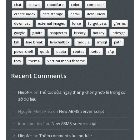
chat
chown
cloudflare
color
composer
create index
data storage
detail
detail view
download
external images
force
forgot pass
gforms
google
gsuite
happycrm
history
hotkey
indesign
kill
line break
livechatbox
module
mysql
path
powershell
quick
quota
routes
setup
sftp
thay
thêm 0
vertical menu flasome
Recent Comments
HiepNH
on
Thủ tục sửa ngày tháng không hợp lệ trong cơ
sở dữ liệu
Nguyễn Minh Hiếu
on
New ABMS server script
Innocom dev2
on
New ABMS server script
HiepNH
on
Thêm comment vào module