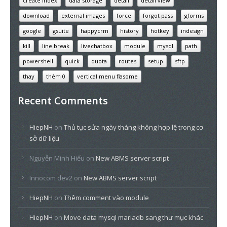
create index
data storage
detail
detail view
download
external images
force
forgot pass
gforms
google
gsuite
happycrm
history
hotkey
indesign
kill
line break
livechatbox
module
mysql
path
powershell
quick
quota
routes
setup
sftp
thay
thêm 0
vertical menu flasome
Recent Comments
HiepNH
on
Thủ tục sửa ngày tháng không hợp lệ trong cơ
sở dữ liệu
Nguyễn Minh Hiếu
on
New ABMS server script
Innocom dev2
on
New ABMS server script
HiepNH
on
Thêm comment vào module
HiepNH
on
Move data mysql mariadb sang thư mục khác