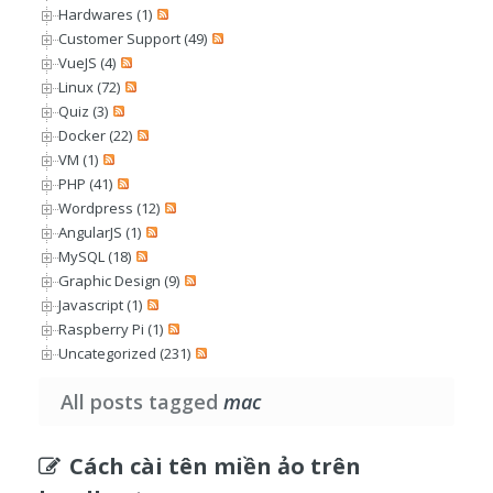
Hardwares (1)
Customer Support (49)
VueJS (4)
Linux (72)
Quiz (3)
Docker (22)
VM (1)
PHP (41)
Wordpress (12)
AngularJS (1)
MySQL (18)
Graphic Design (9)
Javascript (1)
Raspberry Pi (1)
Uncategorized (231)
All posts tagged
mac
Cách cài tên miền ảo trên