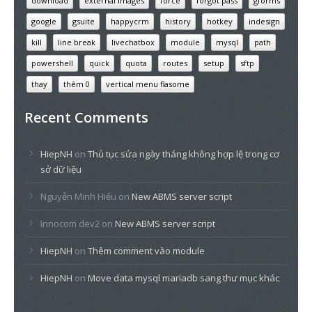
download
external images
force
forgot pass
gforms
google
gsuite
happycrm
history
hotkey
indesign
kill
line break
livechatbox
module
mysql
path
powershell
quick
quota
routes
setup
sftp
thay
thêm 0
vertical menu flasome
Recent Comments
HiepNH
on
Thủ tục sửa ngày tháng không hợp lệ trong cơ
sở dữ liệu
Nguyễn Minh Hiếu
on
New ABMS server script
Innocom dev2
on
New ABMS server script
HiepNH
on
Thêm comment vào module
HiepNH
on
Move data mysql mariadb sang thư mục khác