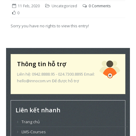
11 Feb, 2020
Uncategorized
0 Comments
0
Sorry you have no rights to view this entry!
Thông tin hỗ trợ
Liên hệ: 0942.8888.95 - 024.7300.8895 Email:
hello@innocom.vn Để được hỗ trợ
Liên kết nhanh
Trang chủ
LMS-Courses