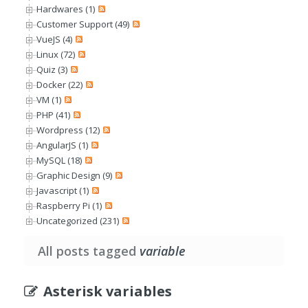
Hardwares (1)
Customer Support (49)
VueJS (4)
Linux (72)
Quiz (3)
Docker (22)
VM (1)
PHP (41)
Wordpress (12)
AngularJS (1)
MySQL (18)
Graphic Design (9)
Javascript (1)
Raspberry Pi (1)
Uncategorized (231)
All posts tagged
variable
Asterisk variables