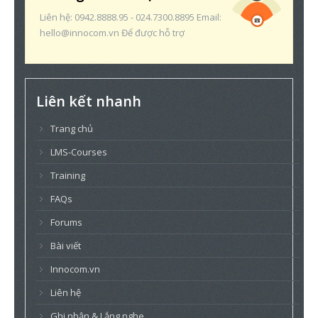
Liên hệ: 0942.8888.95 - 024.7300.8895 Email:
hello@innocom.vn Để được hỗ trợ
Liên kết nhanh
Trang chủ
LMS-Courses
Training
FAQs
Forums
Bài viết
Innocom.vn
Liên hệ
Ghi nhận & Lắng nghe