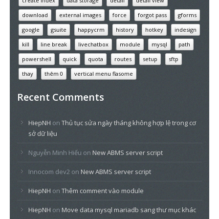
create index
data storage
detail
detail view
download
external images
force
forgot pass
gforms
google
gsuite
happycrm
history
hotkey
indesign
kill
line break
livechatbox
module
mysql
path
powershell
quick
quota
routes
setup
sftp
thay
thêm 0
vertical menu flasome
Recent Comments
HiepNH
on
Thủ tục sửa ngày tháng không hợp lệ trong cơ
sở dữ liệu
Nguyễn Minh Hiếu
on
New ABMS server script
Innocom dev2
on
New ABMS server script
HiepNH
on
Thêm comment vào module
HiepNH
on
Move data mysql mariadb sang thư mục khác