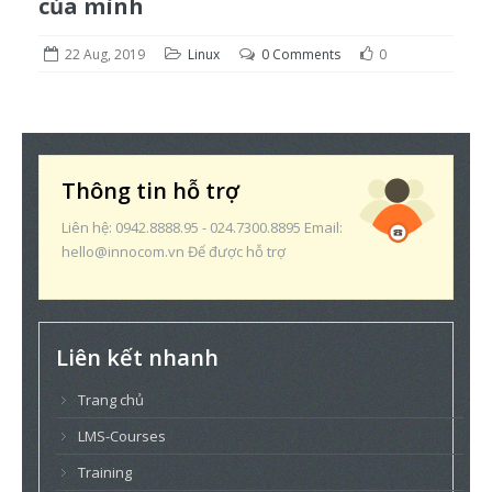
của mình
22 Aug, 2019
Linux
0 Comments
0
Thông tin hỗ trợ
Liên hệ: 0942.8888.95 - 024.7300.8895 Email:
hello@innocom.vn Để được hỗ trợ
Liên kết nhanh
Trang chủ
LMS-Courses
Training