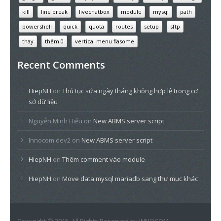
kill
line break
livechatbox
module
mysql
path
powershell
quick
quota
routes
setup
sftp
thay
thêm 0
vertical menu flasome
Recent Comments
HiepNH
on
Thủ tục sửa ngày tháng không hợp lệ trong cơ
sở dữ liệu
Nguyễn Minh Hiếu
on
New ABMS server script
Innocom dev2
on
New ABMS server script
HiepNH
on
Thêm comment vào module
HiepNH
on
Move data mysql mariadb sang thư mục khác