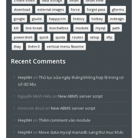
create index
data storage
detail
detail view
download
external images
force
forgot pass
gforms
google
gsuite
happycrm
history
hotkey
indesign
kill
line break
livechatbox
module
mysql
path
powershell
quick
quota
routes
setup
sftp
thay
thêm 0
vertical menu flasome
Recent Comments
HiepNH
on
Thủ tục sửa ngày tháng không hợp lệ trong cơ
sở dữ liệu
Nguyễn Minh Hiếu
on
New ABMS server script
Innocom dev2
on
New ABMS server script
HiepNH
on
Thêm comment vào module
HiepNH
on
Move data mysql mariadb sang thư mục khác