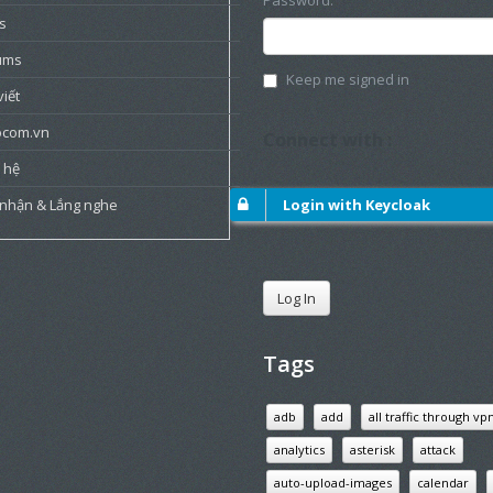
Password:
s
ums
Keep me signed in
viết
ocom.vn
Connect with :
 hệ
 nhận & Lắng nghe
Login with Keycloak
Log In
Tags
adb
add
all traffic through vp
analytics
asterisk
attack
auto-upload-images
calendar