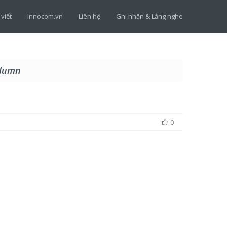
 viết
Innocom.vn
Liên hệ
Ghi nhận & Lắng nghe
olumn
0