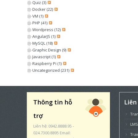
Quiz (3)
Docker (22)
VM (1)
PHP (41)
Wordpress (12)
AngularJS (1)
MySQL (18)
Graphic Design (9)
Javascript (1)
Raspberry Pi (1)
Uncategorized (231)
Thông tin hỗ
Liên
Tra
trợ
LMS
Liên hệ: 0942.8888.95 -
024.7300.8895 Email:
Trai