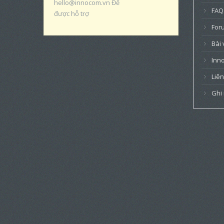
hello@innocom.vn Để
FAQ
được hỗ trợ
For
Bài 
Inn
Liên
Ghi