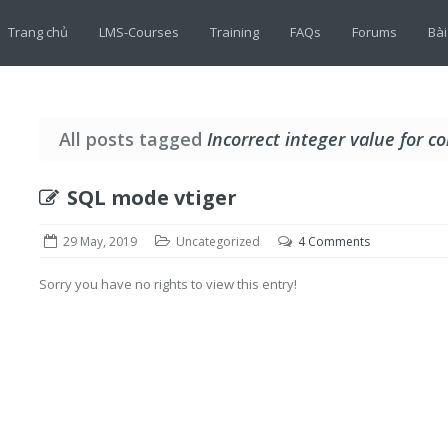
Trang chủ
LMS-Courses
Training
FAQs
Forums
Bài
All posts tagged
Incorrect integer value for c
SQL mode vtiger
29 May, 2019
Uncategorized
4 Comments
Sorry you have no rights to view this entry!