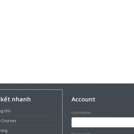
 kết nhanh
Account
ng chủ
Username:
-Courses
ning