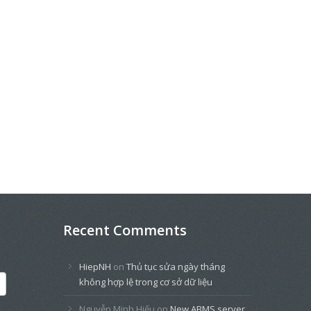
Recent Comments
HiepNH
on
Thủ tục sửa ngày tháng
không hợp lệ trong cơ sở dữ liệu
Nguyễn Minh Hiếu
on
New ABMS server