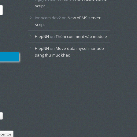
script
Innocom dev2
on
New ABMS server
script
HiepNH
on
Thêm comment vào module
HiepNH
on
Move data mysql mariadb
sang thư mục khác
n
centos