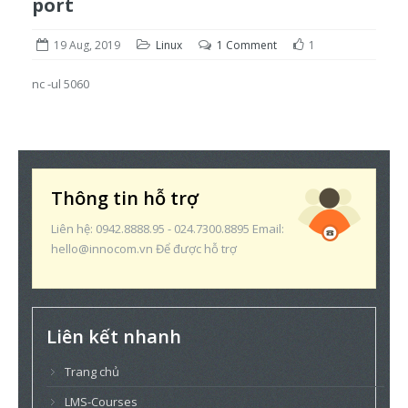
port
19 Aug, 2019
Linux
1 Comment
1
nc -ul 5060
Thông tin hỗ trợ
Liên hệ: 0942.8888.95 - 024.7300.8895 Email:
hello@innocom.vn Để được hỗ trợ
Liên kết nhanh
Trang chủ
LMS-Courses