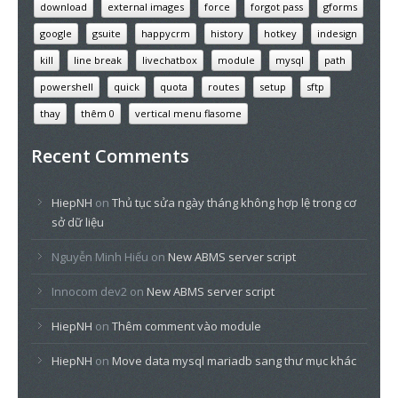
download
external images
force
forgot pass
gforms
google
gsuite
happycrm
history
hotkey
indesign
kill
line break
livechatbox
module
mysql
path
powershell
quick
quota
routes
setup
sftp
thay
thêm 0
vertical menu flasome
Recent Comments
HiepNH
on
Thủ tục sửa ngày tháng không hợp lệ trong cơ
sở dữ liệu
Nguyễn Minh Hiếu
on
New ABMS server script
Innocom dev2
on
New ABMS server script
HiepNH
on
Thêm comment vào module
HiepNH
on
Move data mysql mariadb sang thư mục khác