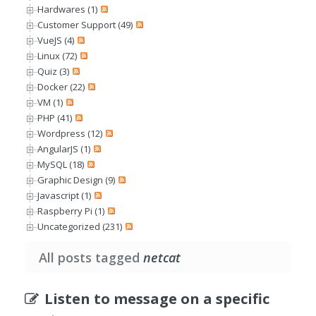
Hardwares (1)
Customer Support (49)
VueJS (4)
Linux (72)
Quiz (3)
Docker (22)
VM (1)
PHP (41)
Wordpress (12)
AngularJS (1)
MySQL (18)
Graphic Design (9)
Javascript (1)
Raspberry Pi (1)
Uncategorized (231)
All posts tagged
netcat
Listen to message on a specific