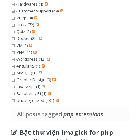
Hardwares (1)
Customer Support (49)
VueJS (4)
Linux (72)
Quiz (3)
Docker (22)
VM (1)
PHP (41)
Wordpress (12)
AngularJS (1)
MySQL (18)
Graphic Design (9)
Javascript (1)
Raspberry Pi (1)
Uncategorized (231)
All posts tagged
php extensions
Bật thư viện imagick for php