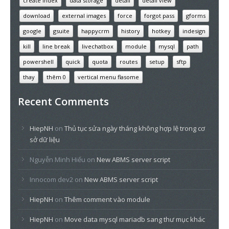
create index
data storage
detail
detail view
download
external images
force
forgot pass
gforms
google
gsuite
happycrm
history
hotkey
indesign
kill
line break
livechatbox
module
mysql
path
powershell
quick
quota
routes
setup
sftp
thay
thêm 0
vertical menu flasome
Recent Comments
HiepNH
on
Thủ tục sửa ngày tháng không hợp lệ trong cơ
sở dữ liệu
Nguyễn Minh Hiếu
on
New ABMS server script
Innocom dev2
on
New ABMS server script
HiepNH
on
Thêm comment vào module
HiepNH
on
Move data mysql mariadb sang thư mục khác