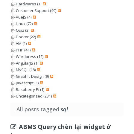
Hardwares (1)
Customer Support (49)
VueJS (4)
Linux (72)
Quiz (3)
Docker (22)
VM (1)
PHP (41)
Wordpress (12)
AngularJS (1)
MySQL (18)
Graphic Design (9)
Javascript (1)
Raspberry Pi (1)
Uncategorized (231)
All posts tagged
sql
ABMS Query chèn lại widget ở