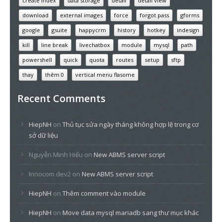
create index
data storage
detail
detail view
download
external images
force
forgot pass
gforms
google
gsuite
happycrm
history
hotkey
indesign
kill
line break
livechatbox
module
mysql
path
powershell
quick
quota
routes
setup
sftp
thay
thêm 0
vertical menu flasome
Recent Comments
HiepNH
on
Thủ tục sửa ngày tháng không hợp lệ trong cơ
sở dữ liệu
Nguyễn Minh Hiếu
on
New ABMS server script
Innocom dev2
on
New ABMS server script
HiepNH
on
Thêm comment vào module
HiepNH
on
Move data mysql mariadb sang thư mục khác