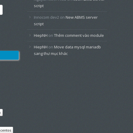
script
Innocom dev2
on
New ABMS server
script
HiepNH
on
Thêm comment vào module
HiepNH
on
Move data mysql mariadb
sang thư mục khác
n
centos