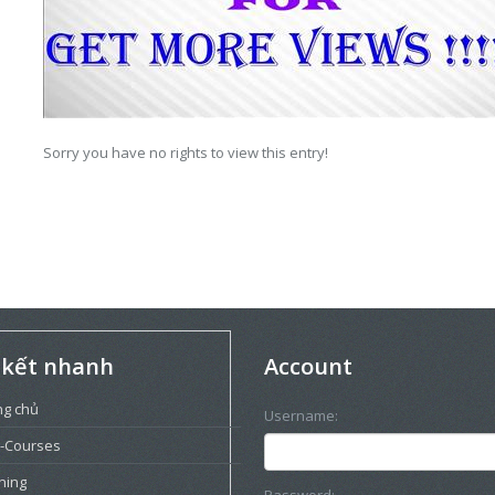
Sorry you have no rights to view this entry!
 kết nhanh
Account
ng chủ
Username:
-Courses
ning