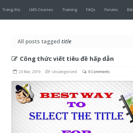
Trang chủ
LMS-Courses
Training
FAQs
Forums
Bài
All posts tagged
title
Công thức viết tiêu đề hấp dẫn
23 Mar, 2019
Uncategorized
0 Comments