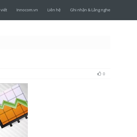
 viết
Innocom.vn
Liên hệ
Ghi nhận & Lắng nghe
0