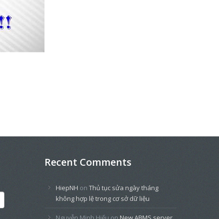
Recent Comments
HiepNH
on
Thủ tục sửa ngày tháng
không hợp lệ trong cơ sở dữ liệu
Nguyễn Minh Hiếu
on
New ABMS server