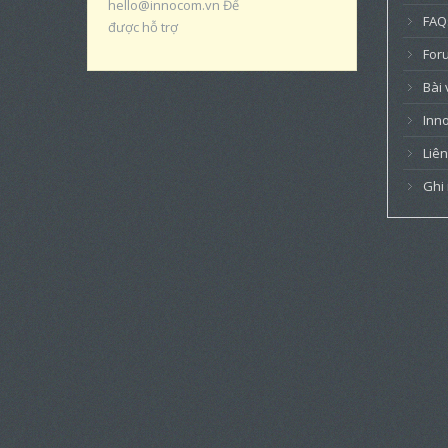
hello@innocom.vn Để
FAQ
được hỗ trợ
For
Bài 
Inn
Liên
Ghi