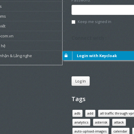
Password:
s
ums
Keep me signed in
viết
ocom.vn
Connect with :
 hệ
 nhận & Lắng nghe
Login with Keycloak
Log In
Tags
adb
add
all traffic through vp
analytics
asterisk
attack
auto-upload-images
calendar