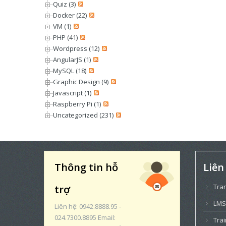
Quiz (3)
Docker (22)
VM (1)
PHP (41)
Wordpress (12)
AngularJS (1)
MySQL (18)
Graphic Design (9)
Javascript (1)
Raspberry Pi (1)
Uncategorized (231)
Thông tin hỗ
Liên
Tra
trợ
LMS
Liên hệ: 0942.8888.95 -
024.7300.8895 Email:
Trai