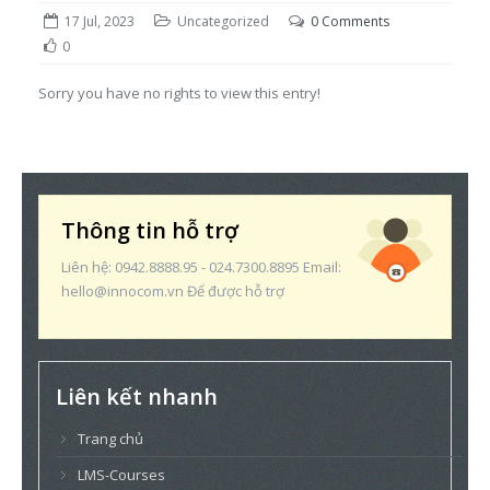
17 Jul, 2023
Uncategorized
0 Comments
0
Sorry you have no rights to view this entry!
Thông tin hỗ trợ
Liên hệ: 0942.8888.95 - 024.7300.8895 Email:
hello@innocom.vn Để được hỗ trợ
Liên kết nhanh
Trang chủ
LMS-Courses