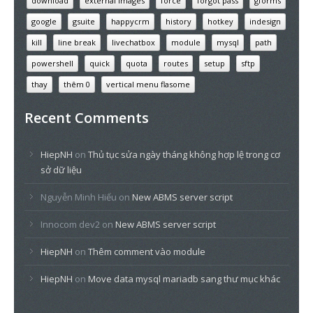
download
external images
force
forgot pass
gforms
google
gsuite
happycrm
history
hotkey
indesign
kill
line break
livechatbox
module
mysql
path
powershell
quick
quota
routes
setup
sftp
thay
thêm 0
vertical menu flasome
Recent Comments
HiepNH
on
Thủ tục sửa ngày tháng không hợp lệ trong cơ
sở dữ liệu
Nguyễn Minh Hiếu
on
New ABMS server script
Innocom dev2
on
New ABMS server script
HiepNH
on
Thêm comment vào module
HiepNH
on
Move data mysql mariadb sang thư mục khác