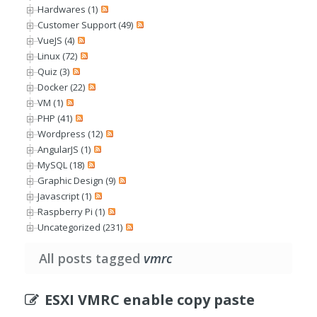
Hardwares (1)
Customer Support (49)
VueJS (4)
Linux (72)
Quiz (3)
Docker (22)
VM (1)
PHP (41)
Wordpress (12)
AngularJS (1)
MySQL (18)
Graphic Design (9)
Javascript (1)
Raspberry Pi (1)
Uncategorized (231)
All posts tagged
vmrc
ESXI VMRC enable copy paste