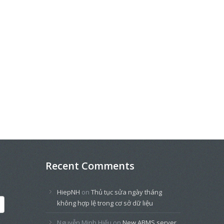
Recent Comments
HiepNH
on
Thủ tục sửa ngày tháng
không hợp lệ trong cơ sở dữ liệu
Nguyễn Minh Hiếu
on
New ABMS server