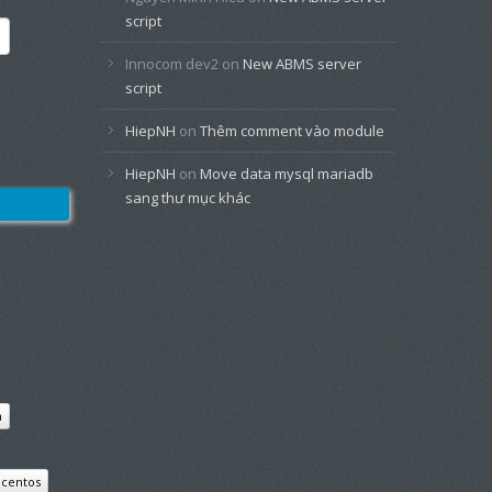
script
Innocom dev2
on
New ABMS server
script
HiepNH
on
Thêm comment vào module
HiepNH
on
Move data mysql mariadb
sang thư mục khác
n
centos