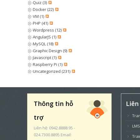
Quiz (3)
Docker (22)
VM (1)
PHP (41)
Wordpress (12)
AngularJS (1)
MySQL (18)
Graphic Design (9)
Javascript (1)
Raspberry Pi (1)
Uncategorized (231)
Thông tin hỗ
Liên
Tra
trợ
LMS
Liên hệ: 0942.8888.95 -
024.7300.8895 Email:
Trai