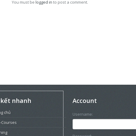
You must be
logged in
to post a comment.
 kết nhanh
Account
ng chủ
Username:
-Courses
ning