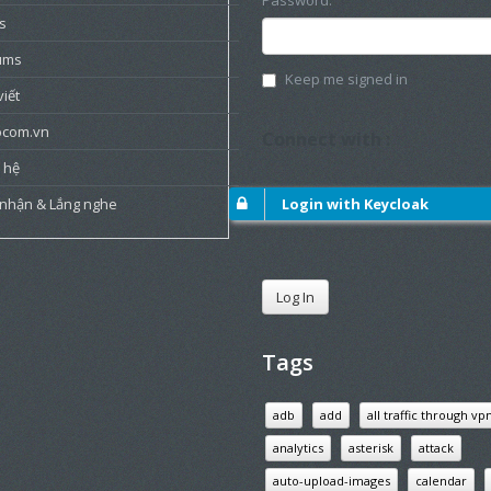
Password:
s
ums
Keep me signed in
viết
ocom.vn
Connect with :
 hệ
 nhận & Lắng nghe
Login with Keycloak
Log In
Tags
adb
add
all traffic through vp
analytics
asterisk
attack
auto-upload-images
calendar