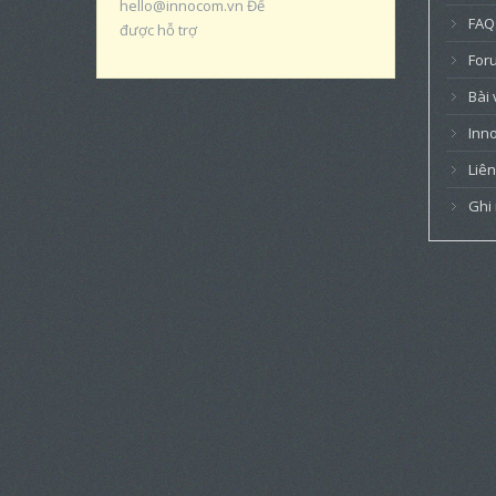
hello@innocom.vn Để
FAQ
được hỗ trợ
For
Bài 
Inn
Liên
Ghi