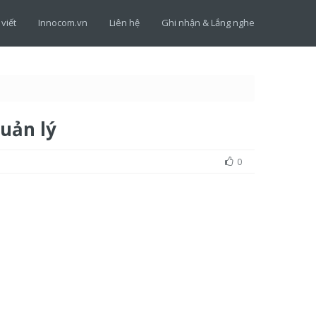
 viết
Innocom.vn
Liên hệ
Ghi nhận & Lắng nghe
uản lý
0