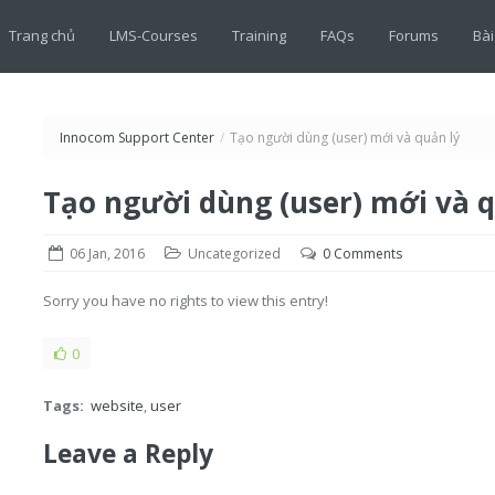
Trang chủ
LMS-Courses
Training
FAQs
Forums
Bài
Innocom Support Center
/
Tạo người dùng (user) mới và quản lý
Tạo người dùng (user) mới và q
06 Jan, 2016
Uncategorized
0 Comments
Sorry you have no rights to view this entry!
0
Tags:
website
,
user
Leave a Reply