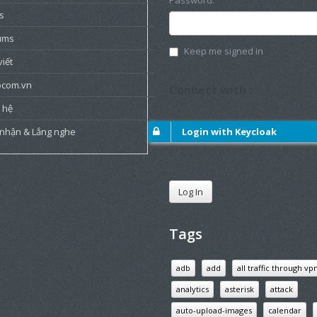
Password:
s
ums
Keep me signed in
viết
ocom.vn
Connect with :
 hệ
 nhận & Lắng nghe
Login with Keycloak
Log In
Tags
adb
add
all traffic through vp
analytics
asterisk
attack
auto-upload-images
calendar