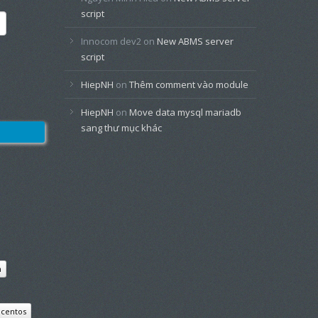
script
Innocom dev2
on
New ABMS server
script
HiepNH
on
Thêm comment vào module
HiepNH
on
Move data mysql mariadb
sang thư mục khác
n
centos