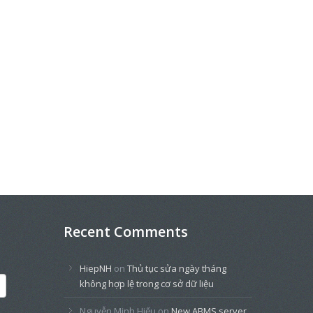
Recent Comments
HiepNH
on
Thủ tục sửa ngày tháng
không hợp lệ trong cơ sở dữ liệu
Nguyễn Minh Hiếu
on
New ABMS server