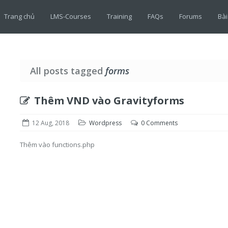
Trang chủ
LMS-Courses
Training
FAQs
Forums
Bài
All posts tagged
forms
Thêm VND vào Gravityforms
12 Aug, 2018
Wordpress
0 Comments
Thêm vào functions.php