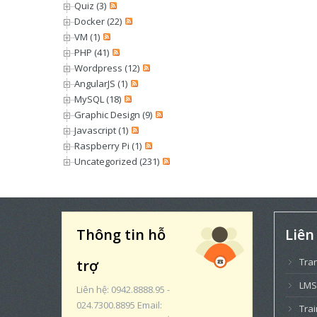
Quiz (3)
Docker (22)
VM (1)
PHP (41)
Wordpress (12)
AngularJS (1)
MySQL (18)
Graphic Design (9)
Javascript (1)
Raspberry Pi (1)
Uncategorized (231)
Thông tin hỗ
Liên
Tra
trợ
LMS
Liên hệ: 0942.8888.95 -
024.7300.8895 Email:
Trai