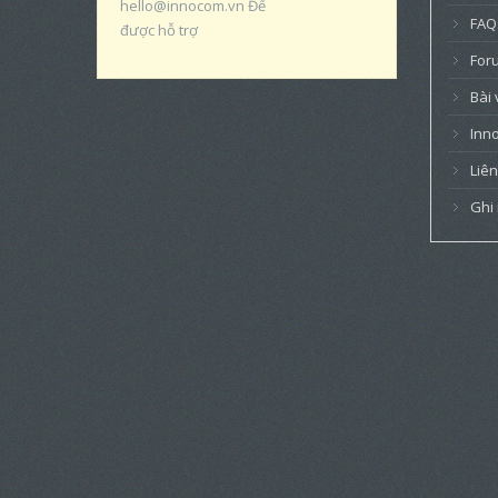
hello@innocom.vn Để
FAQ
được hỗ trợ
For
Bài 
Inn
Liên
Ghi