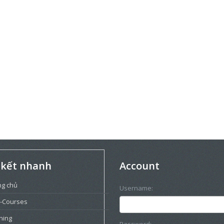
 kết nhanh
Account
ng chủ
Username:
-Courses
ning