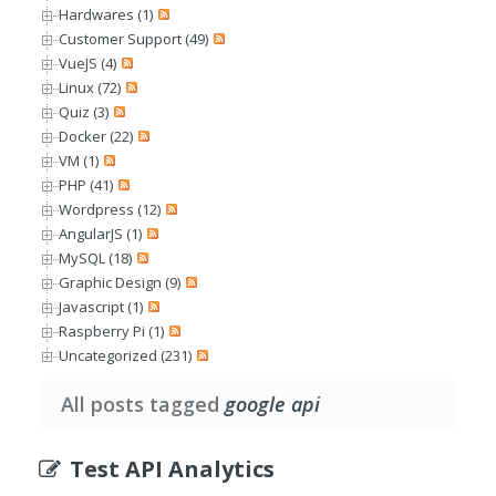
Hardwares (1)
Customer Support (49)
VueJS (4)
Linux (72)
Quiz (3)
Docker (22)
VM (1)
PHP (41)
Wordpress (12)
AngularJS (1)
MySQL (18)
Graphic Design (9)
Javascript (1)
Raspberry Pi (1)
Uncategorized (231)
All posts tagged
google api
Test API Analytics