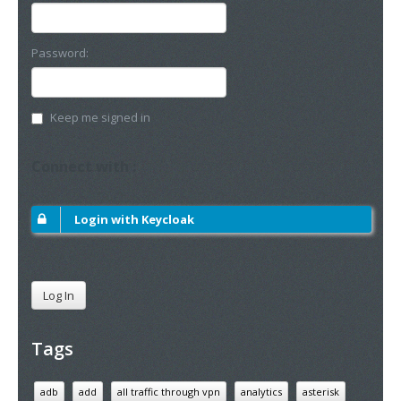
Password:
Keep me signed in
Connect with :
Login with Keycloak
Log In
Tags
adb
add
all traffic through vpn
analytics
asterisk