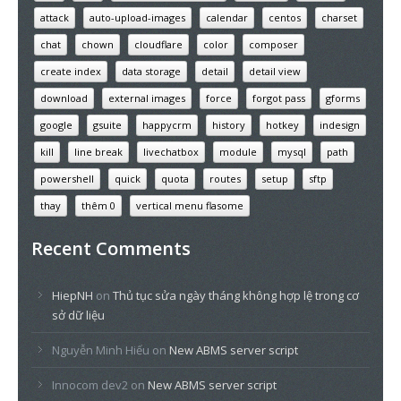
attack
auto-upload-images
calendar
centos
charset
chat
chown
cloudflare
color
composer
create index
data storage
detail
detail view
download
external images
force
forgot pass
gforms
google
gsuite
happycrm
history
hotkey
indesign
kill
line break
livechatbox
module
mysql
path
powershell
quick
quota
routes
setup
sftp
thay
thêm 0
vertical menu flasome
Recent Comments
HiepNH
on
Thủ tục sửa ngày tháng không hợp lệ trong cơ
sở dữ liệu
Nguyễn Minh Hiếu
on
New ABMS server script
Innocom dev2
on
New ABMS server script