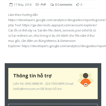
17 May, 2018
PHP
0 Comments
0
Làm theo hướng dẫn
https://developers.google.com/analytics/devguides/reporting/core/
php Tool: https://ga-dev-tools.appspot.com/account-explorer/
Các lỗi có thể xảy ra: Sai tên file client_secrects.json (nhớ là có
s) Sai redirect uri, như trong ví dụ chỉ dành cho file nằm ở thư
mục gốc, cần điền uri đúng Metrics & Dimension
Explorer: https://developers.google.com/analytics/devguides/repor
Thông tin hỗ trợ
Liên hệ: 0942.8888.95 - 024.7300.8895 Email:
hello@innocom.vn Để được hỗ trợ