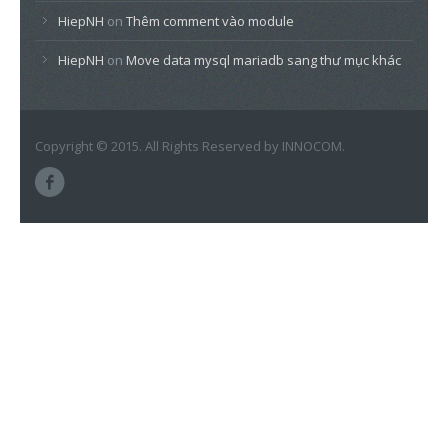
HiepNH
on
Thêm comment vào module
HiepNH
on
Move data mysql mariadb sang thư mục khác
Copyright © 2015. All Rights Reserved by INNOCOM.