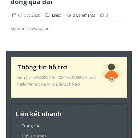
dòng quá dài
04 Oct, 2020
Linux
0 Comments
0
setterm -linewrap on
Thông tin hỗ trợ
Liên hệ: 0942.8888.95 - 024.7300.8895 Email:
hello@innocom.vn Để được hỗ trợ
Liên kết nhanh
Trang chủ
LMS-Courses