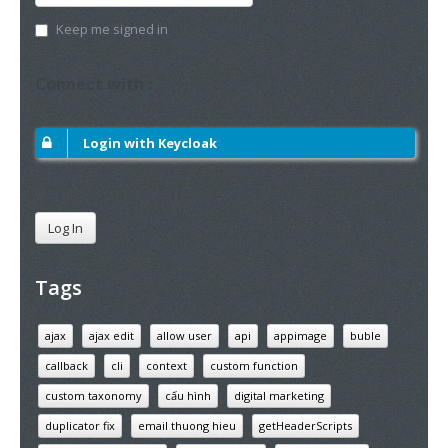
Keep me signed in
Connect with :
Login with Keycloak
Log In
Tags
ajax
ajax edit
allow user
api
appimage
buble
callback
cli
context
custom function
custom taxonomy
cấu hình
digital marketing
duplicator fix
email thuong hieu
getHeaderScripts