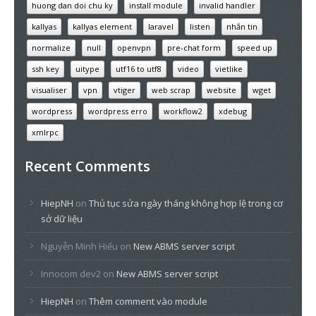
huong dan doi chu ky
install module
invalid handler
kallyas
kallyas element
laravel
listen
nhắn tin
normalize
null
openvpn
pre-chat form
speed up
ssh key
uitype
utf16 to utf8
video
vietlike
visualiser
vpn
vtiger
web scrap
website
wget
wordpress
wordpress erro
workflow2
xdebug
xmlrpc
Recent Comments
HiepNH
on
Thủ tục sửa ngày tháng không hợp lệ trong cơ
sở dữ liệu
Nguyễn Minh Hiếu
on
New ABMS server script
Innocom dev2
on
New ABMS server script
HiepNH
on
Thêm comment vào module