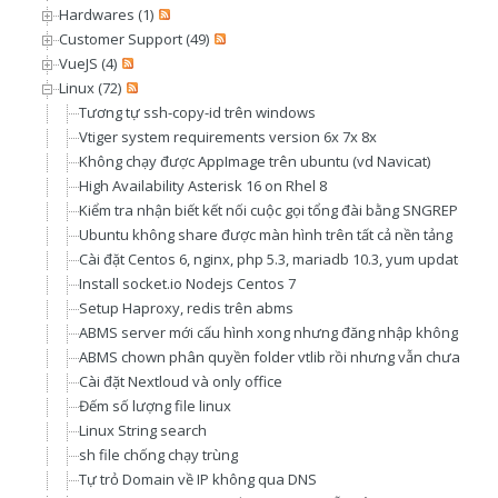
Hardwares (1)
Customer Support (49)
VueJS (4)
Linux (72)
Tương tự ssh-copy-id trên windows
Vtiger system requirements version 6x 7x 8x
Không chạy được AppImage trên ubuntu (vd Navicat)
High Availability Asterisk 16 on Rhel 8
Kiểm tra nhận biết kết nối cuộc gọi tổng đài bằng SNGREP
Ubuntu không share được màn hình trên tất cả nền tảng
Cài đặt Centos 6, nginx, php 5.3, mariadb 10.3, yum update
Install socket.io Nodejs Centos 7
Setup Haproxy, redis trên abms
ABMS server mới cấu hình xong nhưng đăng nhập không được,
ABMS chown phân quyền folder vtlib rồi nhưng vẫn chưa có q
Cài đặt Nextloud và only office
Đếm số lượng file linux
Linux String search
sh file chống chạy trùng
Tự trỏ Domain về IP không qua DNS