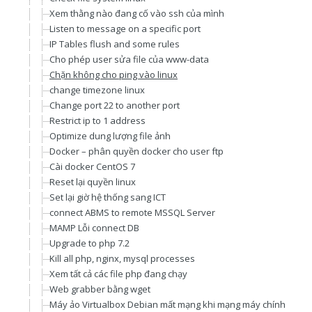
Xem thằng nào đang cố vào ssh của mình
Listen to message on a specific port
IP Tables flush and some rules
Cho phép user sửa file của www-data
Chặn không cho ping vào linux
change timezone linux
Change port 22 to another port
Restrict ip to 1 address
Optimize dung lượng file ảnh
Docker – phân quyền docker cho user ftp
Cài docker CentOS 7
Reset lại quyền linux
Set lại giờ hệ thống sang ICT
connect ABMS to remote MSSQL Server
MAMP Lỗi connect DB
Upgrade to php 7.2
Kill all php, nginx, mysql processes
Xem tất cả các file php đang chạy
Web grabber bằng wget
Máy ảo Virtualbox Debian mất mạng khi mạng máy chính có tha