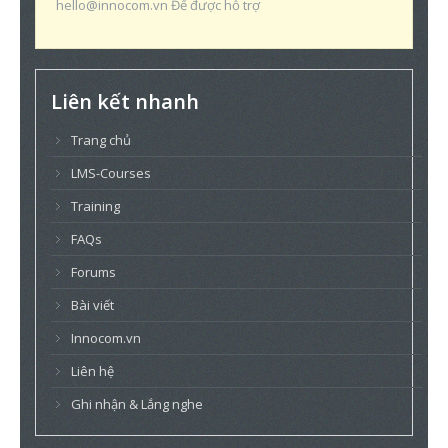
hello@innocom.vn Để được hỗ trợ
Liên kết nhanh
Trang chủ
LMS-Courses
Training
FAQs
Forums
Bài viết
Innocom.vn
Liên hệ
Ghi nhận & Lắng nghe