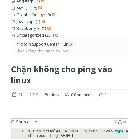
AngularJS (1)
MySQL (18)
Graphic Design (9)
Javascript (1)
Raspberry Pi (1)
Uncategorized (231)
Innocom Support Center
/
Linux
/
Chặn không cho ping vào linux
Chặn không cho ping vào
linux
21 Jul, 2019
Linux
0 Comments
0
Source code
$ sudo iptables 
-
A INPUT 
-
p icmp 
--
icmp
-
type
 e
cho
-
request 
-
j REJECT