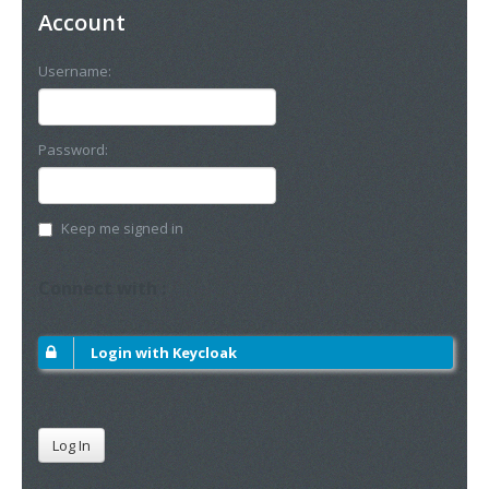
Account
Username:
Password:
Keep me signed in
Connect with :
Login with Keycloak
Log In