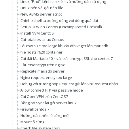
Linux “Find”: Lệnh tìm kiếm và hướng dẫn sử dụng
Linux nén và giải nén file
New ABMS server script
Chỉnh xshell tự xuống dòng với dòng quá dài
Setup UFW on Centos (Uncomplicated FireWall)
Install NVM CentOS
Cài Iptables Linux Centos
Lỗi row size too large khi cài dtb vtiger lên mariadb
file hosts r620 container
Cài đặt Mariadb 10.4 và let’s encrypt SSL cho centos 7
Cài letsencrypt trên nginx
Replicate mariadb server
Nginx request entity too large
Debug với trường hợp Request gửi lên với Request nhận được t
Allow connect FTP via passive mode
Cài OpenVPN trên CentOS7
Đồng bộ Sync lại giờ server linux
Firewall centos 7
Hướng dẫn thêm ổ cứng mới
Mount ổ cứng
Check file system linux