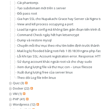
Cài phantomjs
Tạo subdomain mới trên s server
Đổi pass root
Gia hạn SSL cho Nupakachi Grace hay Server cài Nginx tương 
View and kill process occupying a port
Load lại nginx config mà không làm gián đoạn tiến trình đang c
Command Check ngày hết hạn letsencrypt
Dump và restore mysql
Chuyển mỗi thư mục theo như tìm kiếm định trước thành 1 file t
Mail.log bị flooded bằng noti Feb 1 05:18:39 nginx-php-fastcgi
Lỗi khi tạo SSL: Account registration error. Response: HTTP/1.
Sử dụng account khác ngoài root và cho chạy sudo
Xem dung lượng file và thư mục con – Linux filesize
Xuất dung lượng free của server linux
Theo dõi Log file trên linux
Quiz (3)
Docker (22)
VM (1)
PHP (41)
Wordpress (12)