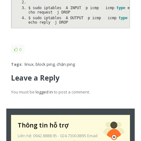
$ sudo iptables 
-
A INPUT 
-
p icmp 
--
icmp
-
type
 e
cho
-
request 
-
j DROP
$ sudo iptables 
-
A OUTPUT 
-
p icmp 
--
icmp
-
type
echo
-
reply 
-
j DROP
0
Tags:
linux
,
block ping
,
chặn ping
Leave a Reply
You must be
logged in
to post a comment.
Thông tin hỗ trợ
Liên hệ: 0942.8888.95 - 024.7300.8895 Email: